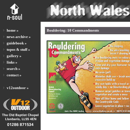
home »
Bouldering: 10 Commandments
news archive »
guidebook »
topos & stuff »
gallery »
links »
search »
contact »
v12outdoor »